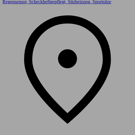
Regensensor, Scheckheftgepflegt, Sitzheizung, Sportsitze