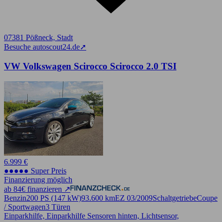
07381 Pößneck, Stadt
Besuche autoscout24.de
➚
VW Volkswagen Scirocco Scirocco 2.0 TSI
6.999 €
●●●●● Super Preis
Finanzierung möglich
ab 84€ finanzieren ↗
Benzin
200 PS (147 kW)
93.600 km
EZ 03/2009
Schaltgetriebe
Coupe
/ Sportwagen
3 Türen
Einparkhilfe, Einparkhilfe Sensoren hinten, Lichtsensor,