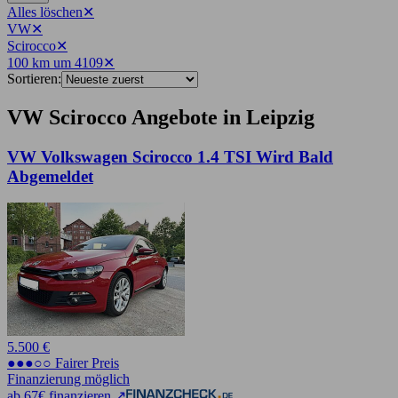
Alles löschen
✕
VW
✕
Scirocco
✕
100 km um 4109
✕
Sortieren:
VW Scirocco Angebote in Leipzig
VW Volkswagen Scirocco 1.4 TSI Wird Bald
Abgemeldet
5.500 €
●●●○○ Fairer Preis
Finanzierung möglich
ab 67€ finanzieren ↗