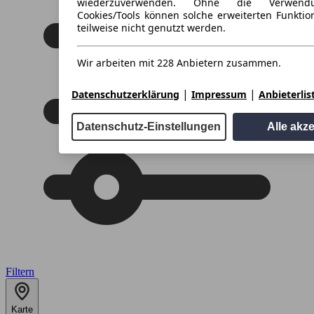
wiederzuverwenden. Ohne die Verwend
Cookies/Tools können solche erweiterten Funkti
teilweise nicht genutzt werden.
Wir arbeiten mit 228 Anbietern zusammen.
|
|
Datenschutzerklärung
Impressum
Anbieterlis
Datenschutz-Einstellungen
Alle akz
Filtern
Karte