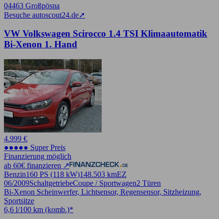
04463 Großpösna
Besuche autoscout24.de
➚
VW Volkswagen Scirocco 1.4 TSI Klimaautomatik
Bi-Xenon 1. Hand
4.999 €
●●●●● Super Preis
Finanzierung möglich
ab 60€ finanzieren ↗
Benzin
160 PS (118 kW)
148.503 km
EZ
06/2009
Schaltgetriebe
Coupe / Sportwagen
2 Türen
Bi-Xenon Scheinwerfer, Lichtsensor, Regensensor, Sitzheizung,
Sportsitze
6,6 l/100 km (komb.)*