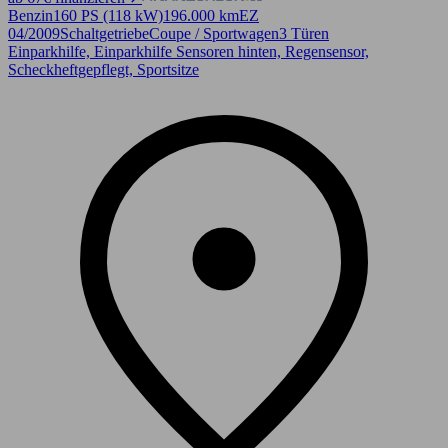
Benzin
160 PS (118 kW)
196.000 km
EZ
04/2009
Schaltgetriebe
Coupe / Sportwagen
3 Türen
Einparkhilfe, Einparkhilfe Sensoren hinten, Regensensor,
Scheckheftgepflegt, Sportsitze