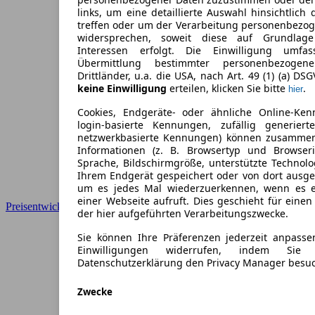
links, um eine detaillierte Auswahl hinsichtlich 
treffen oder um der Verarbeitung personenbezo
widersprechen, soweit diese auf Grundlage 
Interessen erfolgt. Die Einwilligung umfa
Übermittlung bestimmter personenbezoge
Drittländer, u.a. die USA, nach Art. 49 (1) (a) DS
keine Einwilligung
erteilen, klicken Sie bitte
.
hier
Cookies, Endgeräte- oder ähnliche Online-Ken
login-basierte Kennungen, zufällig generier
netzwerkbasierte Kennungen) können zusamme
Informationen (z. B. Browsertyp und Browseri
Sprache, Bildschirmgröße, unterstützte Technolo
Ihrem Endgerät gespeichert oder von dort ausg
um es jedes Mal wiederzuerkennen, wenn es 
einer Webseite aufruft. Dies geschieht für eine
Preisentwicklung
der hier aufgeführten Verarbeitungszwecke.
Sie können Ihre Präferenzen jederzeit anpasse
Einwilligungen widerrufen, indem Sie
Datenschutzerklärung den Privacy Manager besu
Zwecke