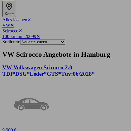
Karte
Alles löschen
✕
VW
✕
Scirocco
✕
100 km um 20099
✕
Sortieren:
VW Scirocco Angebote in Hamburg
VW Volkswagen Scirocco 2.0
TDI*DSG*Leder*GTS*Tüv:06/2028*
9.900 €