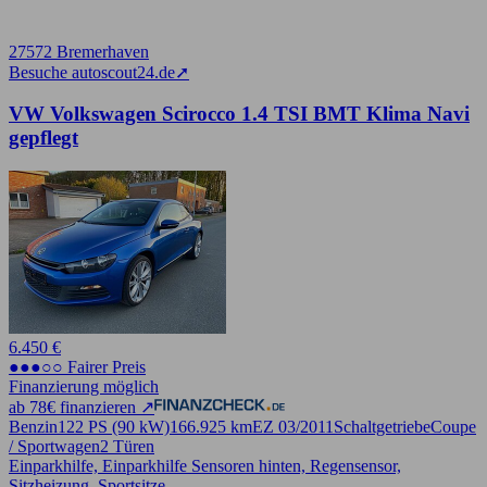
27572 Bremerhaven
Besuche autoscout24.de
➚
VW Volkswagen Scirocco 1.4 TSI BMT Klima Navi
gepflegt
6.450 €
●●●○○ Fairer Preis
Finanzierung möglich
ab 78€ finanzieren ↗
Benzin
122 PS (90 kW)
166.925 km
EZ 03/2011
Schaltgetriebe
Coupe
/ Sportwagen
2 Türen
Einparkhilfe, Einparkhilfe Sensoren hinten, Regensensor,
Sitzheizung, Sportsitze