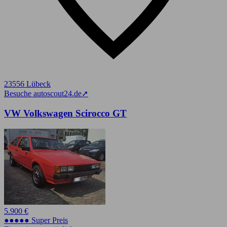
23556 Lübeck
Besuche autoscout24.de
➚
VW Volkswagen Scirocco GT
5.900 €
●●●●● Super Preis